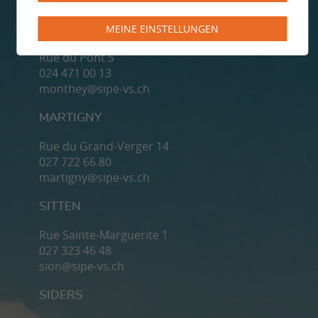
MEINE EINSTELLUNGEN
MONTHEY
Rue du Pont 5
024 471 00 13
monthey@sipe-vs.ch
MARTIGNY
Rue du Grand-Verger 14
027 722 66 80
martigny@sipe-vs.ch
SITTEN
Rue Sainte-Marguerite 1
027 323 46 48
sion@sipe-vs.ch
SIDERS