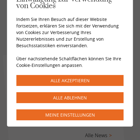
von Cookies
Indem Sie Ihren Besuch auf dieser Website
fortsetzen, erklären Sie sich mit der Verwendung
von Cookies zur Verbesserung Ihres
Nutzererlebnisses und zur Erstellung von
Besuchsstatistiken einverstanden.
Über nachstehende Schaltflächen können Sie Ihre
Cookie-Einstellungen anpassen.
News
ALLE AKZEPTIEREN
Impulsabend · KUNST DER
VERFÜHRUNG
ALLE ABLEHNEN
Wie Begegnung, Anziehung und
Verbindung im Alltag lebendig bleiben.
MEINE EINSTELLUNGEN
Donnerstag, 03. September 2026
Alle News