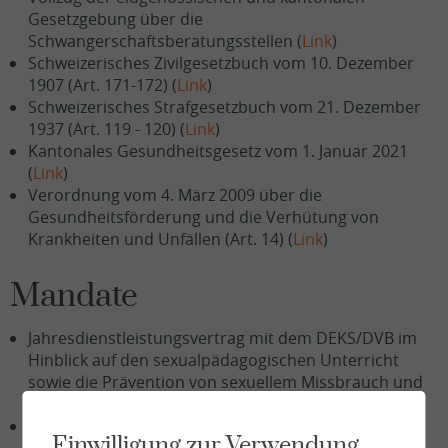
Gesetzgebung über die
Schwangerschaftsberatungsstellen (
Link
)
Schweizerisches Zivilgesetzbuch vom 10. Dezember
1907 (Art. 171-172) (
Link
)
Schweizerisches Strafgesetzbuch vom 21. Dezember
1937 (Art. 119 - 120) (
Link
)
Kantonales Gesundheitsgesetz vom 1. Januar 2021
(
Link
)
Verordnung vom 4. März 2009 über die
Gesundheitsförderung und die Verhütung von
Krankheiten und Unfällen (Art. 14) (
Link
)
Mandate
Jahresdienstleistungsvertrag mit dem DEKS/DVB im
Hinblick auf den sexualpädagogischen Unterricht
sowie die Prävention von sexuellem Missbrauch und
Aids
Jahresdienstleistungsvertrag mit dem Departement
Einwilligung zur Verwendung
für Gesundheit