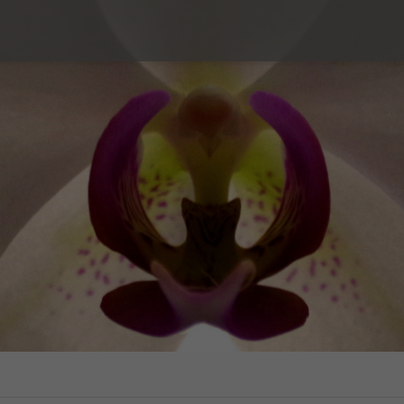
elle
Paarberatung
ndheit
Leistungen
Beratungsarten
n
Sexuelle Gewalt
Tarife
, Notfallverhütung,
schatstest
Erfahrungsberichte
e Schwangerschaft
FAQ
nsch
Bücher
Les conseils des centres SIPE (nur auf
Französisch)
Orientierung und
tsidentität LGBT+
Gewalt
s Sexualverhalten
sberichte