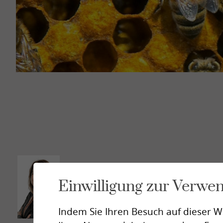
Sitten
Siders
Brig
Médi
Florence Carron Darbellay
Einwilligung zur Verwe
Direktorin
florence.carron@sipe-vs.ch
Indem Sie Ihren Besuch auf dieser W