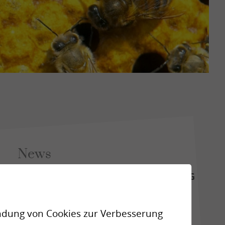
News
Impulsabend · KUNST DER VERFÜHRUNG
Wie Begegnung, Anziehung und
Verbindung im Alltag lebendig bleiben.
endung von Cookies zur Verbesserung
Donnerstag, 03. September 2026