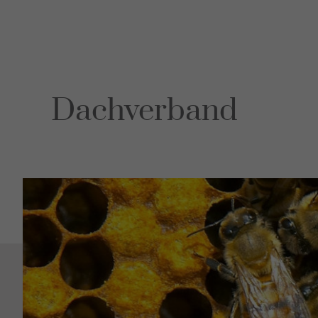
FAQ
Les consei
Französis
Sexu
Mandat
Dachverband
Leistunge
Sexuelle 
Auffällige
Erfahrung
FAQ
Bücher
Les consei
Französis
Bera
Monthey
Martigny