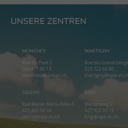
UNSERE ZENTREN
MONTHEY
MARTIGNY
Rue du Pont 5
Rue du Grand-Verge
024 471 00 13
027 722 66 80
monthey@sipe-vs.ch
martigny@sipe-vs.c
SIDERS
BRIG
Rue Rainer Maria Rilke 4
Matzenweg 2
027 455 58 18
027 923 93 13
sierre@sipe-vs.ch
brig@sipe-vs.ch