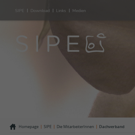
SIPE
Download
Links
Medien
Sexu
Gesu
Leistunge
Sexualität
Verhütung
Schwanger
Ungewollt
Kinderwu
HIV-STI
Sexuelle 
Geschlech
Sexuelle 
Auffällige
|
|
|
Homepage
SIPE
Die MitarbeiterInnen
Dachverband
Erfahrung