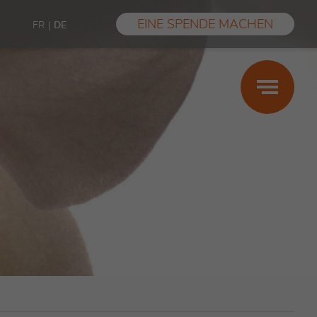
EINE SPENDE MACHEN
FR
|
DE
Schwanger-,
Mutter-,
Vaterschaft
Leistungen
Finanzielle Unterstützung
Sexuelle Gewalt
Erfahrungsberichte
FAQ
Les conseils des centres SIPE (nur auf
Französisch)