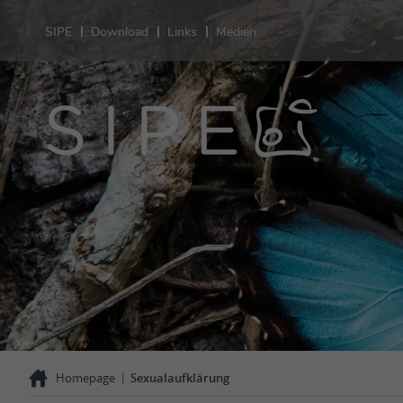
SIPE
Download
Links
Medien
Sexu
Gesu
Leistunge
Sexualität
Verhütung
Schwanger
Ungewollt
Kinderwu
HIV-STI
Sexuelle 
Geschlech
Sexuelle 
Auffällige
|
Homepage
Sexualaufklärung
Erfahrung