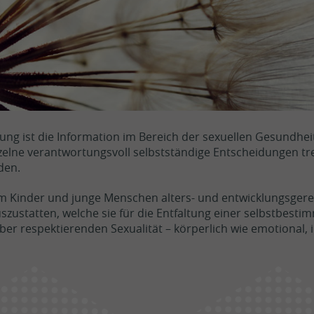
Vorgeschichte
Mission
Gesetzliche Grundlagen
News
Kontakt
Fachkompetenzen
Spende
rung ist die Information im Bereich der sexuellen Gesundhe
as
elne verantwortungsvoll selbstständige Entscheidungen tre
den.
llem Kinder und junge Menschen alters- und entwicklungsger
zustatten, welche sie für die Entfaltung einer selbstbesti
r respektierenden Sexualität – körperlich wie emotional, i