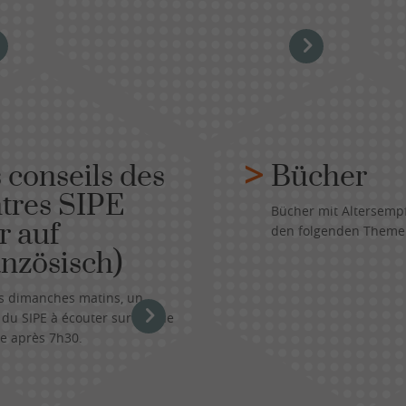
 conseils des
Bücher
tres SIPE
Bücher mit Altersemp
r auf
den folgenden Theme
nzösisch)
es dimanches matins, un
 du SIPE à écouter sur Rhône
e après 7h30.