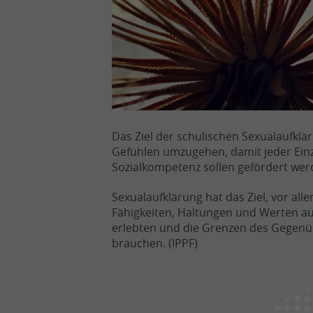
Sitten
Siders
Brig
Das Ziel der schulischen Sexualaufklä
Médi
Gefühlen umzugehen, damit jeder Einz
Sozialkompetenz sollen gefördert wer
Sexualaufklärung hat das Ziel, vor a
Fähigkeiten, Haltungen und Werten aus
erlebten und die Grenzen des Gegenübe
brauchen. (IPPF)