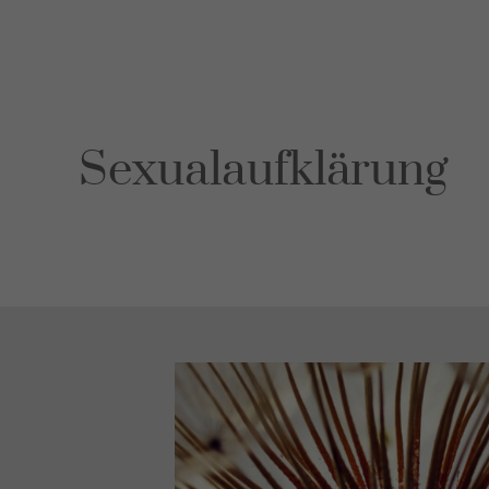
FAQ
Les consei
Französis
Sexu
Mandat
Sexualaufklärung
Leistunge
Sexuelle 
Auffällige
Erfahrung
FAQ
Bücher
Les consei
Französis
Bera
Monthey
Martigny