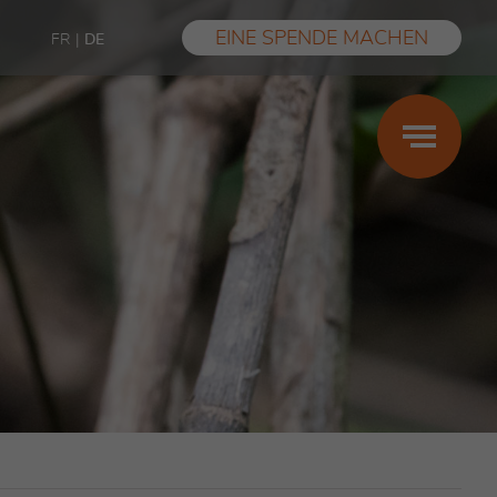
EINE SPENDE MACHEN
FR
|
DE
Schwanger-,
Mutter-,
Vaterschaft
Leistungen
Finanzielle Unterstützung
Sexuelle Gewalt
Erfahrungsberichte
FAQ
Les conseils des centres SIPE (nur auf
Französisch)