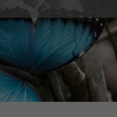
elle
Paarberatung
ndheit
Leistungen
Beratungsarten
n
Sexuelle Gewalt
Tarife
, Notfallverhütung,
schatstest
Erfahrungsberichte
e Schwangerschaft
FAQ
nsch
Bücher
Les conseils des centres SIPE (nur auf
Französisch)
Orientierung und
tsidentität LGBT+
Gewalt
s Sexualverhalten
sberichte