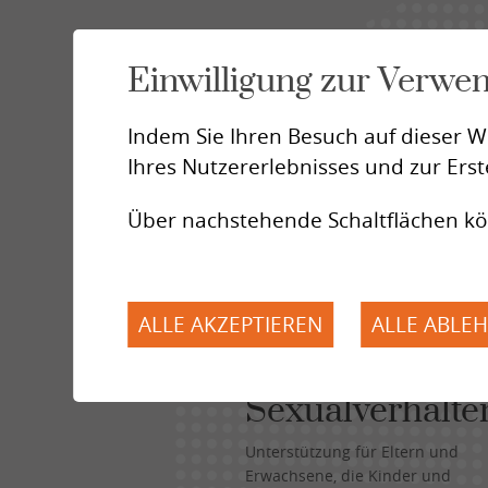
Ma
Einwilligung zur Verwe
Das DV
Volkswi
Indem Sie Ihren Besuch auf dieser W
SIPE-Z
Ihres Nutzererlebnisses und zur Erst
sexual
den Kla
Über nachstehende Schaltflächen kö
ALLE AKZEPTIEREN
ALLE ABLE
Auffälliges
Sexualverhalte
Unterstützung für Eltern und
Erwachsene, die Kinder und