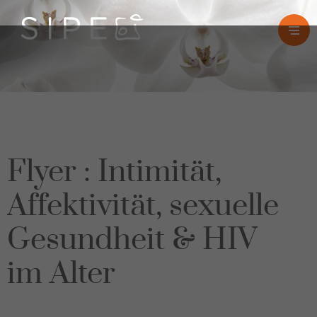
Flyer : Intimität,
Affektivität, sexuelle
Gesundheit & HIV
im Alter