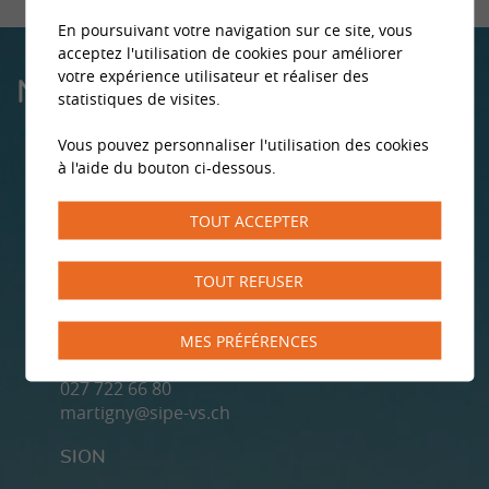
En poursuivant votre navigation sur ce site, vous
acceptez l'utilisation de cookies pour améliorer
votre expérience utilisateur et réaliser des
NOS CENTRES
statistiques de visites.
Vous pouvez personnaliser l'utilisation des cookies
à l'aide du bouton ci-dessous.
MONTHEY
TOUT ACCEPTER
Rue du Pont 5
024 471 00 13
monthey@sipe-vs.ch
TOUT REFUSER
MARTIGNY
MES PRÉFÉRENCES
Rue du Grand-Verger 14
027 722 66 80
martigny@sipe-vs.ch
SION