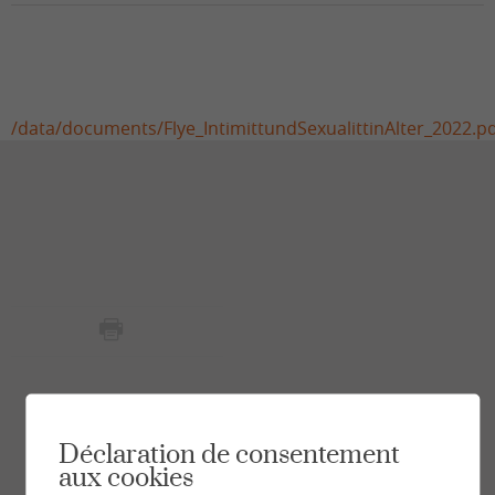
/data/documents/Flye_IntimittundSexualittinAlter_2022.p
Déclaration de consentement
aux cookies