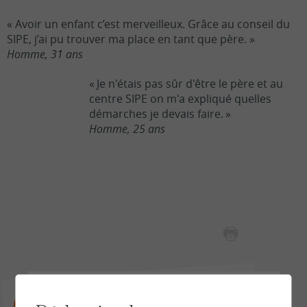
« Avoir un enfant c’est merveilleux. Grâce au conseil du
SIPE, j’ai pu trouver ma place en tant que père. »
Homme, 31 ans
« Je n'étais pas sûr d'être le père et au
centre SIPE on m'a expliqué quelles
démarches je devais faire. »
Homme, 25 ans
Je souhaite faire des cours de