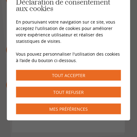
Déclaration de consentement
préparation à la naissance
aux cookies
avec une sage-femme. Est-ce
que ma caisse maladie
En poursuivant votre navigation sur ce site, vous
acceptez l'utilisation de cookies pour améliorer
participe aux coûts ?
votre expérience utilisateur et réaliser des
statistiques de visites.
Je suis enceinte et salariée.
Vous pouvez personnaliser l'utilisation des cookies
Mon employeur peut-il me
à l'aide du bouton ci-dessous.
licencier ?
TOUT ACCEPTER
Je vais bientôt être papa mais
je ne suis pas marié avec la
TOUT REFUSER
maman de mon futur bébé.
Quelles démarches dois-je
MES PRÉFÉRENCES
entreprendre ?