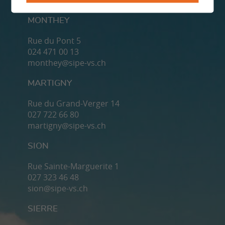
MONTHEY
Rue du Pont 5
024 471 00 13
monthey@sipe-vs.ch
MARTIGNY
Rue du Grand-Verger 14
027 722 66 80
martigny@sipe-vs.ch
SION
Rue Sainte-Marguerite 1
027 323 46 48
sion@sipe-vs.ch
SIERRE