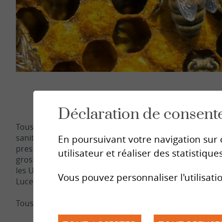
Sion
Sierre
Brig
Médi
Déclaration de consent
Tous les collaborateurs SIPE sont au bénéfice d’une ex
sanitaire ou éducatif ainsi que d’une formation spécifi
En poursuivant votre navigation sur c
prestation (santé sexuelle, éducation sexuelle, consult
utilisateur et réaliser des statistiques
grossesse). Ces formations sont dispensées par des o
les Universités de Lausanne et Genève, la Haute Ecole d
Vous pouvez personnaliser l'utilisati
Lucerne.
Tous les professionnels SIPE bénéficient d’une formatio