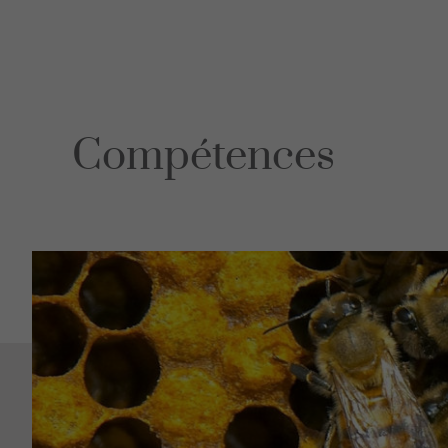
Les consei
Educ
sant
Mandat
Compétences
Prestation
Violences 
Comportem
Témoigna
FAQ
Lecture
Les consei
Cent
cons
Monthey
Martigny