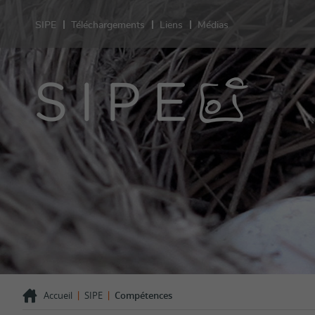
SIPE
Téléchargements
Liens
Médias
Sant
Prestation
Sexualité
Contracept
test de gr
Grossesse
Désir d'en
VIH/IST
Orientatio
LGBT+
Violences 
Comportem
Témoigna
|
|
Accueil
SIPE
Compétences
FAQ