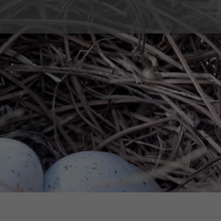
é sexuelle
Couple et Famille
s
Prestations
Types de consultation
ion, contraception d’urgence,
Violences sexuelles
ossesse
Tarifs
 imprévue
Témoignages
fant
FAQ
Lecture
n sexuelle et identité de genre
Les conseils des centres SIPE
sexuelles
ents sexuels interrogeants
ges