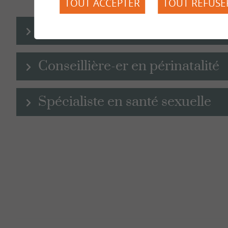
TOUT ACCEPTER
TOUT REFUSE
Conseiller-ère conjugal-e
Conseillière-er en périnatalité
Spécialiste en santé sexuelle