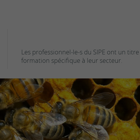
ls des centres SIPE
ation en
Antennes sida
é sexuelle
LGBTIQ
Antenne sida Valais romand
Aidshilfe Oberwallis
s
Les professionnel-le-s du SIPE ont un titr
sexuelles
formation spécifique à leur secteur.
ents sexuels interrogeants
ges
ls des centres SIPE
res de
SIPE
ultation
La Fédération
Le personnel
Historique