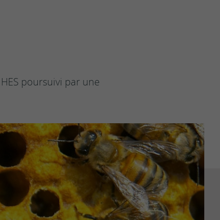
Violences
sexuelles
Formations
e HES poursuivi par une
Téléchargements
Liens