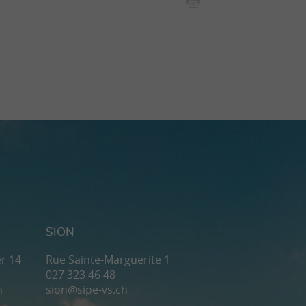
SION
r 14
Rue Sainte-Marguerite 1
027 323 46 48
h
sion@sipe-vs.ch