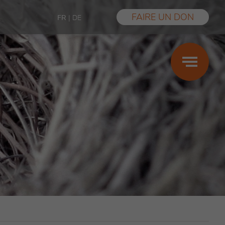
FAIRE UN DON
FR
|
DE
Grossesse
Maternité
Paternité
Prestations
Aide financière
Violences sexuelles
Témoignages
FAQ
Les conseils des centres SIPE