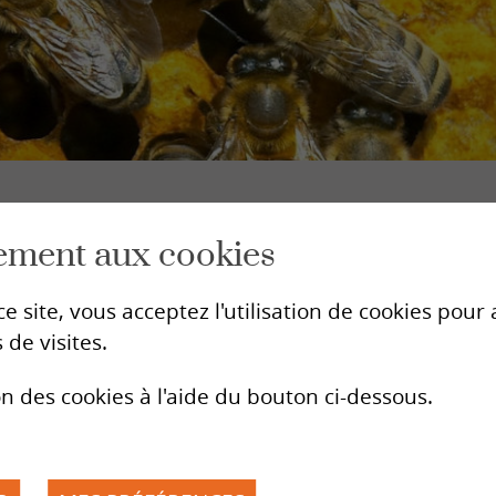
Mission
Bases légales
Actualités
Contact
Compétences
Dons
as
ement aux cookies
périence professionnelle dans le domaine social,
que de niveau tertiaire dans leur domaine de
e site, vous acceptez l'utilisation de cookies pou
ation de couple, consultation en matière de
 de visites.
rganismes de formation suisses reconnus tels que
e travail social de Genève (CEFOC) ou la HES de
on des cookies à l'aide du bouton ci-dessous.
n continue et de supervisions régulières.