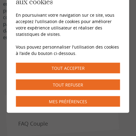
aux cookies
enfants / adolescent.e.s (autorité, limites, conflits,
problème de sommeil, etc.) et/ou lors de conflits de
En poursuivant votre navigation sur ce site, vous
couple impactant les enfants, des entretiens familiaux
acceptez l'utilisation de cookies pour améliorer
parents et enfants réunis peuvent être mis en place
votre expérience utilisateur et réaliser des
dans le but d'apaiser les tensions pour mieux vivre
statistiques de visites.
ensemble.
Vous pouvez personnaliser l'utilisation des cookies
à l'aide du bouton ci-dessous.
TOUT ACCEPTER
TOUT REFUSER
MES PRÉFÉRENCES
Liens
FAQ Couple