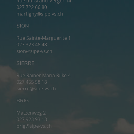
Rue du Grand-Verger 14
027 722 66 80
martigny@sipe-vs.ch
SION
Rue Sainte-Marguerite 1
027 323 46 48
sion@sipe-vs.ch
SIERRE
Rue Rainer Maria Rilke 4
027 455 58 18
sierre@sipe-vs.ch
BRIG
Matzenweg 2
027 923 93 13
brig@sipe-vs.ch