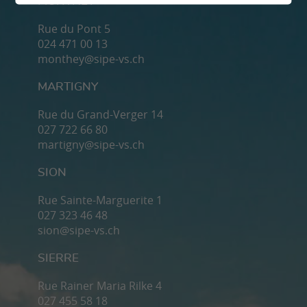
MONTHEY
Rue du Pont 5
024 471 00 13
monthey@sipe-vs.ch
MARTIGNY
Rue du Grand-Verger 14
027 722 66 80
martigny@sipe-vs.ch
SION
Rue Sainte-Marguerite 1
027 323 46 48
sion@sipe-vs.ch
SIERRE
Rue Rainer Maria Rilke 4
027 455 58 18