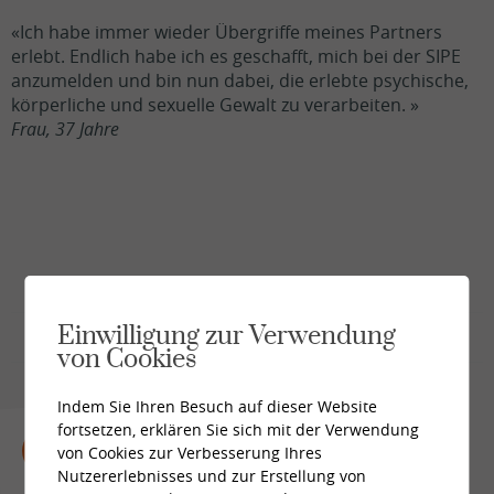
«Ich habe immer wieder Übergriffe meines Partners
erlebt. Endlich habe ich es geschafft, mich bei der SIPE
anzumelden und bin nun dabei, die erlebte psychische,
körperliche und sexuelle Gewalt zu verarbeiten. »
Frau, 37 Jahre
Einwilligung zur Verwendung
von Cookies
Indem Sie Ihren Besuch auf dieser Website
fortsetzen, erklären Sie sich mit der Verwendung
Bieten Sie auch Beratung für
von Cookies zur Verbesserung Ihres
Paare in unterschiedlichen
Nutzererlebnisses und zur Erstellung von