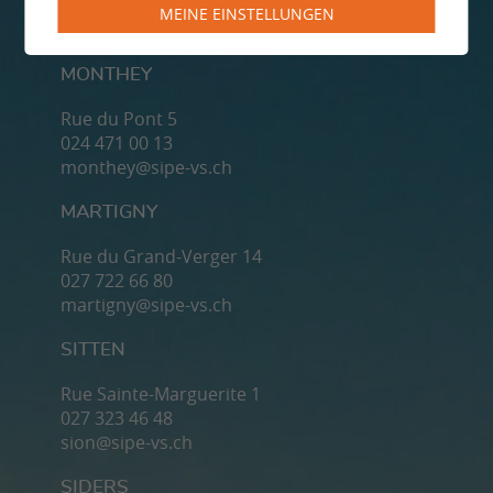
MEINE EINSTELLUNGEN
MONTHEY
Rue du Pont 5
024 471 00 13
monthey@sipe-vs.ch
MARTIGNY
Rue du Grand-Verger 14
027 722 66 80
martigny@sipe-vs.ch
SITTEN
Rue Sainte-Marguerite 1
027 323 46 48
sion@sipe-vs.ch
SIDERS