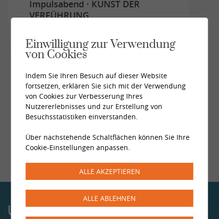
Impulsabend · KUNST DER
VERFÜHRUNG
Wie Begegnung, Anziehung und
Verbindung im Alltag lebendig bleiben.
Einwilligung zur Verwendung
Donnerstag, 03. September 2026
von Cookies
Indem Sie Ihren Besuch auf dieser Website
Alle News
fortsetzen, erklären Sie sich mit der Verwendung
von Cookies zur Verbesserung Ihres
Nutzererlebnisses und zur Erstellung von
Besuchsstatistiken einverstanden.
Über nachstehende Schaltflächen können Sie Ihre
Cookie-Einstellungen anpassen.
ALLE AKZEPTIEREN
ALLE ABLEHNEN
UNSERE ZENTREN