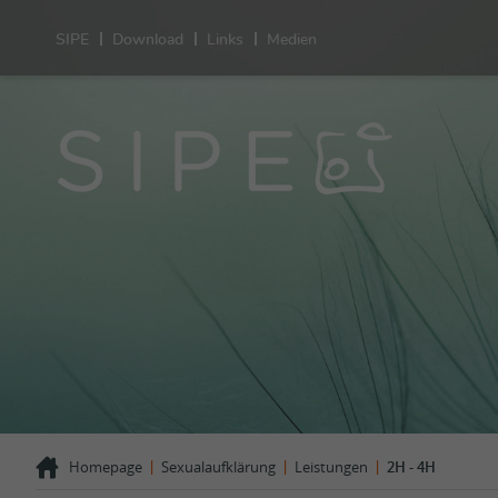
SIPE
Download
Links
Medien
Sexu
Gesu
Leistunge
Sexualität
Verhütung
Schwanger
Ungewollt
Kinderwu
HIV-STI
Sexuelle 
Geschlech
Sexuelle 
Auffällige
|
|
|
Homepage
Sexualaufklärung
Leistungen
2H - 4H
Erfahrung