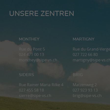
UNSERE ZENTREN
MONTHEY
MARTIGNY
Rue du Pont 5
Rue du Grand-Verge
024 471 00 13
027 722 66 80
monthey@sipe-vs.ch
martigny@sipe-vs.c
SIDERS
BRIG
Rue Rainer Maria Rilke 4
Matzenweg 2
027 455 58 18
027 923 93 13
sierre@sipe-vs.ch
brig@sipe-vs.ch