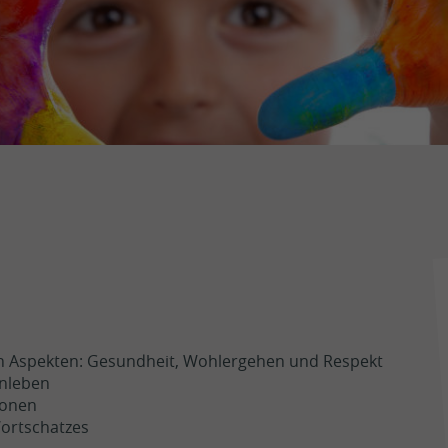
Vorgeschichte
Mission
Gesetzliche Grundlagen
News
Kontakt
Fachkompetenzen
Spende
as
nen Aspekten: Gesundheit, Wohlergehen und Respekt
nleben
ionen
ortschatzes