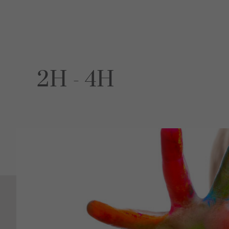
FAQ
Les consei
Französis
Sexu
Mandat
2H - 4H
Leistunge
Sexuelle 
Auffällige
Erfahrung
FAQ
Bücher
Les consei
Französis
Bera
Monthey
Martigny