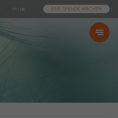
EINE SPENDE MACHEN
FR
|
DE
Schwanger-,
Mutter-,
Vaterschaft
Leistungen
Finanzielle Unterstützung
Sexuelle Gewalt
Erfahrungsberichte
FAQ
Les conseils des centres SIPE (nur auf
Französisch)