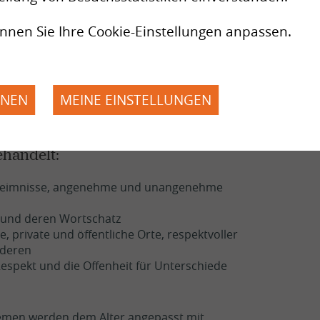
t, Zorn, Angst, Traurigkeit)
nnen Sie Ihre Cookie-Einstellungen anpassen.
 und deren Wortschatz
nnen
HNEN
MEINE EINSTELLUNGEN
emen werden mit pädagogisch dem Alter der Kinder
uppen, Spiele.
handelt:
Geheimnisse, angenehme und unangenehme
 und deren Wortschatz
le, private und öffentliche Orte, respektvoller
nderen
 Respekt und die Offenheit für Unterschiede
hemen werden dem Alter angepasst mit