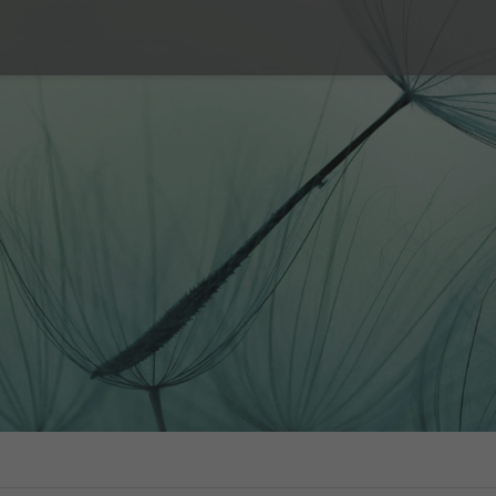
elle
Paarberatung
ndheit
Leistungen
Beratungsarten
n
Sexuelle Gewalt
Tarife
, Notfallverhütung,
schatstest
Erfahrungsberichte
e Schwangerschaft
FAQ
nsch
Bücher
Les conseils des centres SIPE (nur auf
Französisch)
Orientierung und
tsidentität LGBT+
Gewalt
s Sexualverhalten
sberichte