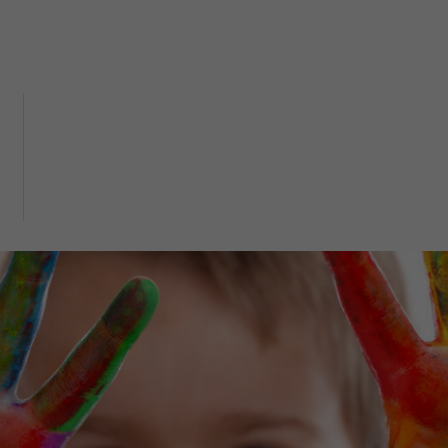
ls des centres SIPE (nur auf
ch)
alaufklärung
Aidshilfe
LGBTIQ
n
Antenne sida Valais romand
Gewalt
Aidshilfe Oberwallis
s Sexualverhatten
sberichte
ls des centres SIPE (nur auf
ch)
tungszentren
SIPE
Der Dachverband
Die MitarbeiterInnen