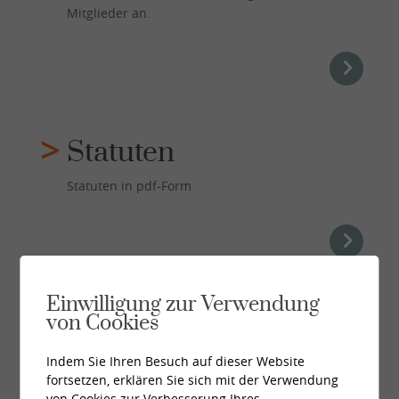
Mitglieder an.
Statuten
Statuten in pdf-Form
Einwilligung zur Verwendung
Organigramm
von Cookies
Organigramm in pdf-Form
Indem Sie Ihren Besuch auf dieser Website
fortsetzen, erklären Sie sich mit der Verwendung
von Cookies zur Verbesserung Ihres