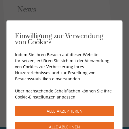
News
Impulsabend · KUNST DER
VERFÜHRUNG
Einwilligung zur Verwendung
Wie Begegnung, Anziehung und
von Cookies
Verbindung im Alltag lebendig bleiben.
Donnerstag, 03. September 2026
Indem Sie Ihren Besuch auf dieser Website
fortsetzen, erklären Sie sich mit der Verwendung
von Cookies zur Verbesserung Ihres
Alle News
Nutzererlebnisses und zur Erstellung von
Besuchsstatistiken einverstanden.
Über nachstehende Schaltflächen können Sie Ihre
Cookie-Einstellungen anpassen.
ALLE AKZEPTIEREN
ALLE ABLEHNEN