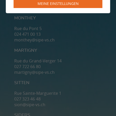
MEINE EINSTELLUNGEN
MONTHEY
Rue du Pont 5
024 471 00 13
monthey@sipe-vs.ch
MARTIGNY
Rue du Grand-Verger 14
027 722 66 80
martigny@sipe-vs.ch
SITTEN
Rue Sainte-Marguerite 1
027 323 46 48
sion@sipe-vs.ch
SIDERS