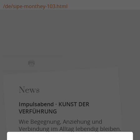
/de/sipe-monthey-103.html
News
Impulsabend · KUNST DER
VERFÜHRUNG
Wie Begegnung, Anziehung und
Verbindung im Alltag lebendig bleiben.
Donnerstag, 03. September 2026