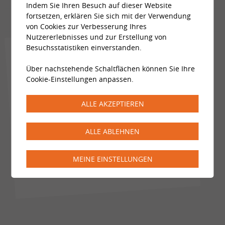
Indem Sie Ihren Besuch auf dieser Website
fortsetzen, erklären Sie sich mit der Verwendung
von Cookies zur Verbesserung Ihres
Nutzererlebnisses und zur Erstellung von
Besuchsstatistiken einverstanden.
News
Über nachstehende Schaltflächen können Sie Ihre
Cookie-Einstellungen anpassen.
Impulsabend · KUNST DER
VERFÜHRUNG
ALLE AKZEPTIEREN
Wie Begegnung, Anziehung und
Verbindung im Alltag lebendig bleiben.
ALLE ABLEHNEN
Donnerstag, 03. September 2026
MEINE EINSTELLUNGEN
Alle News