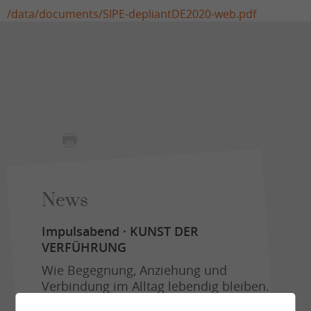
/data/documents/SIPE-depliantDE2020-web.pdf
News
Impulsabend · KUNST DER
VERFÜHRUNG
Wie Begegnung, Anziehung und
Verbindung im Alltag lebendig bleiben.
Donnerstag, 03. September 2026