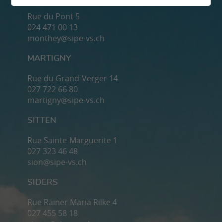
Rue du Pont 5
024 471 00 13
monthey@sipe-vs.ch
MARTIGNY
Rue du Grand-Verger 14
027 722 66 80
martigny@sipe-vs.ch
SITTEN
Rue Sainte-Marguerite 1
027 323 46 48
sion@sipe-vs.ch
SIDERS
Rue Rainer Maria Rilke 4
027 455 58 18