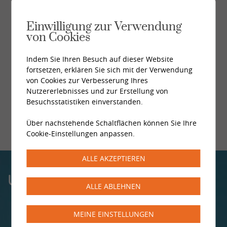
Verbindung im Alltag lebendig bleiben.
Donnerstag, 03. September 2026
Einwilligung zur Verwendung
von Cookies
Alle News
Indem Sie Ihren Besuch auf dieser Website
fortsetzen, erklären Sie sich mit der Verwendung
von Cookies zur Verbesserung Ihres
Nutzererlebnisses und zur Erstellung von
Besuchsstatistiken einverstanden.
Über nachstehende Schaltflächen können Sie Ihre
Cookie-Einstellungen anpassen.
ALLE AKZEPTIEREN
UNSERE ZENTREN
ALLE ABLEHNEN
MEINE EINSTELLUNGEN
MONTHEY