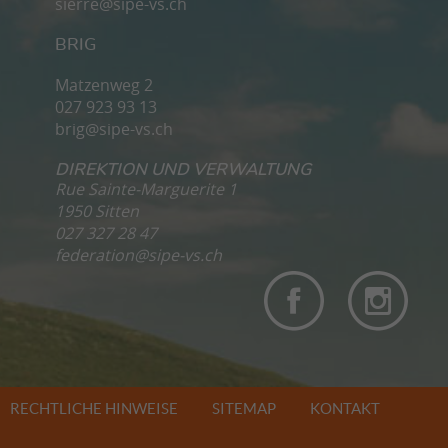
sierre@sipe-vs.ch
BRIG
Matzenweg 2
027 923 93 13
brig@sipe-vs.ch
DIREKTION UND VERWALTUNG
Rue Sainte-Marguerite 1
1950 Sitten
027 327 28 47
federation@sipe-vs.ch
RECHTLICHE HINWEISE
SITEMAP
KONTAKT