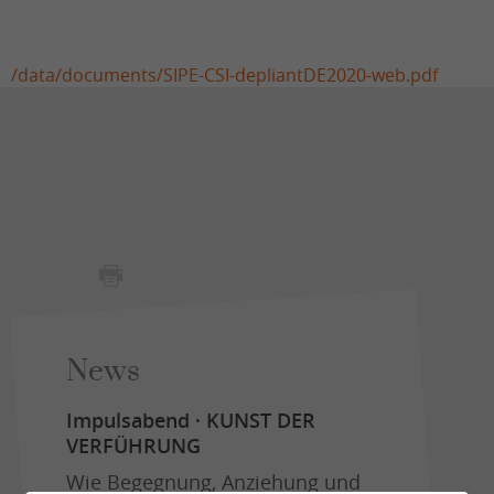
/data/documents/SIPE-CSI-depliantDE2020-web.pdf
News
Impulsabend · KUNST DER
VERFÜHRUNG
Wie Begegnung, Anziehung und