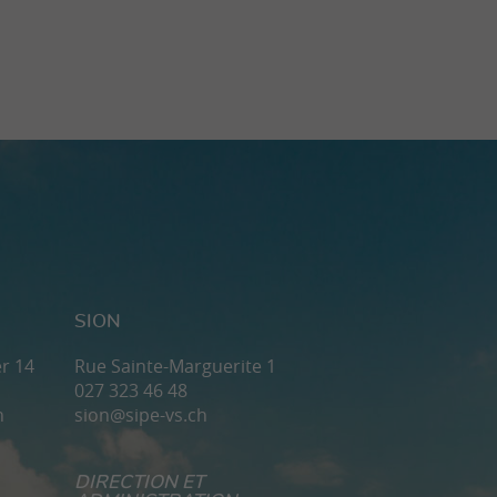
SION
r 14
Rue Sainte-Marguerite 1
027 323 46 48
h
sion@sipe-vs.ch
DIRECTION ET