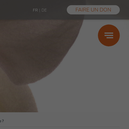
FAIRE UN DON
FR
|
DE
Grossesse
Maternité
Paternité
Prestations
Aide financière
Violences sexuelles
Témoignages
FAQ
Les conseils des centres SIPE
e ?