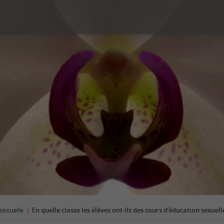
é sexuelle
Couple et Famille
s
Prestations
Types de consultation
ion, contraception d’urgence,
Violences sexuelles
ossesse
Tarifs
 imprévue
Témoignages
fant
FAQ
Lecture
n sexuelle et identité de genre
Les conseils des centres SIPE
sexuelles
ents sexuels interrogeants
ges
|
sexuelle
En quelle classe les élèves ont-ils des cours d’éducation sexuell