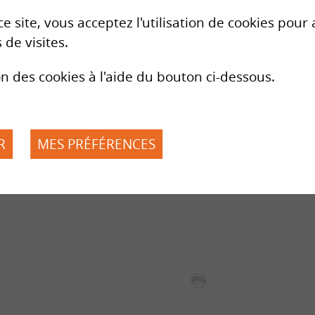
Mission
e site, vous acceptez l'utilisation de cookies pou
Bases légales
Actualités
 de visites.
Contact
Compétences
on des cookies à l'aide du bouton ci-dessous.
 parents. Tout au long de la vie partagée avec
Dons
leurs familiales, culturelles, religieuses,
rents en matière d’éducation :
as
e
R
MES PRÉFÉRENCES
s
cole en a fait la demande