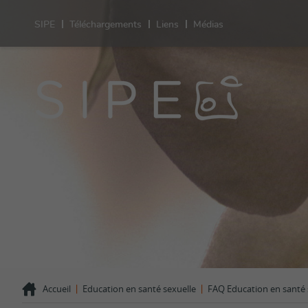
SIPE
Téléchargements
Liens
Médias
Sant
Prestation
Sexualité
Contracept
test de gr
Grossesse
Désir d'en
VIH/IST
Orientatio
LGBT+
Violences 
Comportem
Témoigna
|
|
Accueil
Education en santé sexuelle
FAQ Education en santé 
FAQ