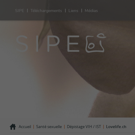
SIPE
Téléchargements
Liens
Médias
Sant
Prestation
Sexualité
Contracept
test de gr
Grossesse
Désir d'en
VIH/IST
Orientatio
LGBT+
Violences 
Comportem
Témoigna
|
|
|
Accueil
Santé sexuelle
Dépistage VIH / IST
Lovelife.ch
FAQ