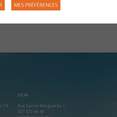
Mission
R
MES PRÉFÉRENCES
Bases légales
Actualités
Contact
Compétences
Dons
as
SION
r 14
Rue Sainte-Marguerite 1
027 323 46 48