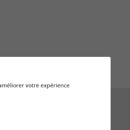
Violences
sexuelles
Formations
r améliorer votre expérience
Téléchargements
Liens