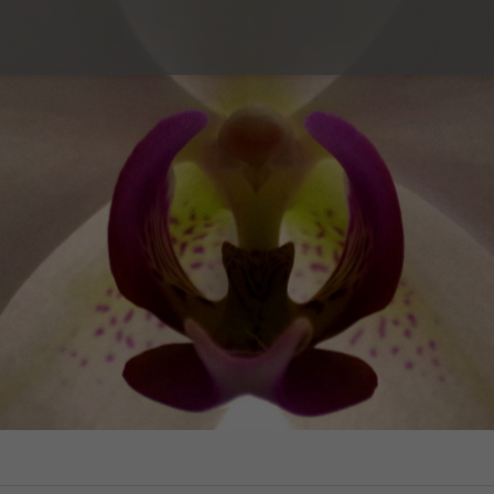
é sexuelle
Couple et Famille
s
Prestations
Types de consultation
ion, contraception d’urgence,
Violences sexuelles
ossesse
Tarifs
 imprévue
Témoignages
fant
FAQ
Lecture
n sexuelle et identité de genre
Les conseils des centres SIPE
sexuelles
ents sexuels interrogeants
ges