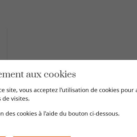
ls des centres SIPE
ation en
Antennes sida
é sexuelle
LGBTIQ
Antenne sida Valais romand
Aidshilfe Oberwallis
s
sexuelles
ents sexuels interrogeants
ges
ement aux cookies
e site, vous acceptez l'utilisation de cookies pou
-du-safer-sex/
ls des centres SIPE
 de visites.
res de
SIPE
on des cookies à l'aide du bouton ci-dessous.
ultation
La Fédération
Le personnel
Historique