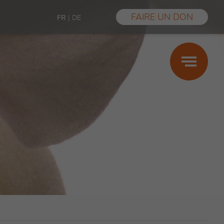
FAIRE UN DON
FR
|
DE
Grossesse
Maternité
Paternité
Prestations
Aide financière
Violences sexuelles
Témoignages
FAQ
Les conseils des centres SIPE