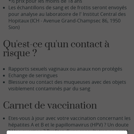
*½ prix pour les moins de 18 ans
Les échantillons de sang et de frottis seront envoyés
pour analyse au laboratoire de l' Institut Central des
Hopitaux (ICH - Avenue Grand-Champsec 86, 1950
Sion)
Qu'est-ce qu'un contact à
risque ?
Rapports sexuels vaginaux ou anaux non protégés
Echange de seringues
Blessure ou contact des muqueuses avec des objets
visiblement contaminés par du sang
Carnet de vaccination
Etes-vous à jour avec votre vaccination concernant les
hépatites A et B et le papillomavirus (HPV) ? Un doute
? Une question ? Profitez d'une consultation en santé