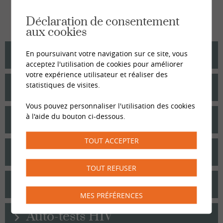
sexuelle pour faire vérifier votre carnet de
vaccination.
Déclaration de consentement
aux cookies
En poursuivant votre navigation sur ce site, vous
VIH
acceptez l'utilisation de cookies pour améliorer
votre expérience utilisateur et réaliser des
statistiques de visites.
Syphilis
Vous pouvez personnaliser l'utilisation des cookies
à l'aide du bouton ci-dessous.
Gonorrhée et/ou chlamydia
TOUT ACCEPTER
Hépatites
TOUT REFUSER
Papillomavirus (HPV)
MES PRÉFÉRENCES
Auto-tests HIV