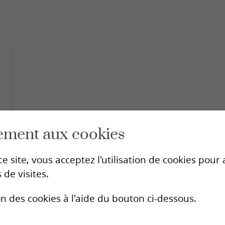
ls des centres SIPE
ation en
Antennes sida
é sexuelle
LGBTIQ
Antenne sida Valais romand
Aidshilfe Oberwallis
s
sexuelles
ents sexuels interrogeants
ges
ement aux cookies
ls des centres SIPE
e site, vous acceptez l'utilisation de cookies pou
 de visites.
res de
SIPE
ultation
La Fédération
on des cookies à l'aide du bouton ci-dessous.
Le personnel
Historique