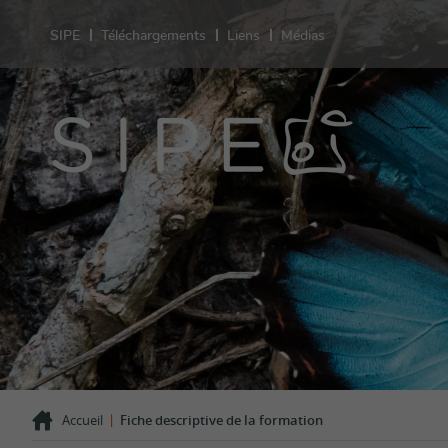
SIPE
Téléchargements
Liens
Médias
Sant
Prestation
Sexualité
Contracept
test de gr
Grossesse
Désir d'en
VIH/IST
Orientatio
LGBT+
Violences 
Comportem
Témoigna
|
Accueil
Fiche descriptive de la formation
FAQ