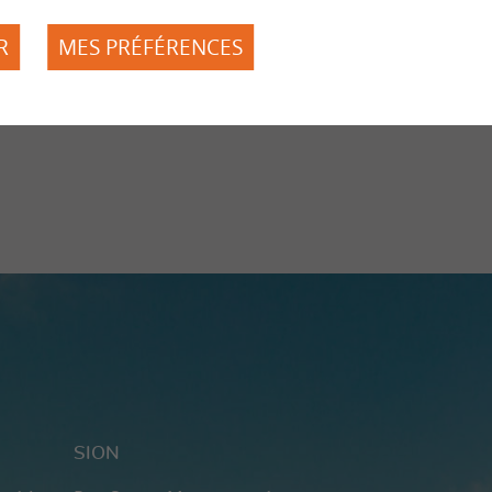
Mission
Bases légales
R
MES PRÉFÉRENCES
Actualités
Contact
Compétences
Dons
as
SION