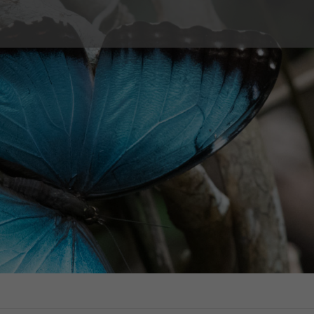
é sexuelle
Couple et Famille
s
Prestations
Types de consultation
ion, contraception d’urgence,
Violences sexuelles
ossesse
Tarifs
 imprévue
Témoignages
fant
FAQ
Lecture
n sexuelle et identité de genre
Les conseils des centres SIPE
sexuelles
ents sexuels interrogeants
ges