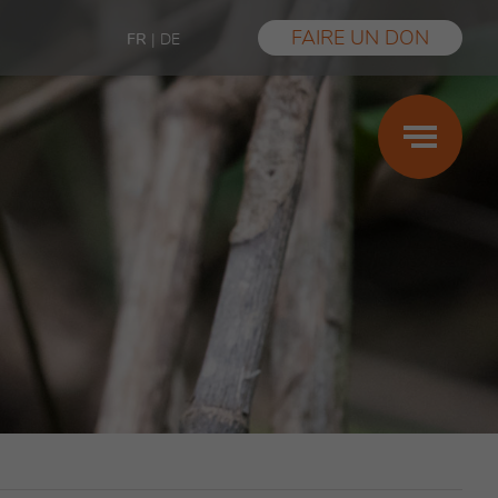
FAIRE UN DON
FR
|
DE
Grossesse
Maternité
Paternité
Prestations
Aide financière
Violences sexuelles
Témoignages
FAQ
Les conseils des centres SIPE