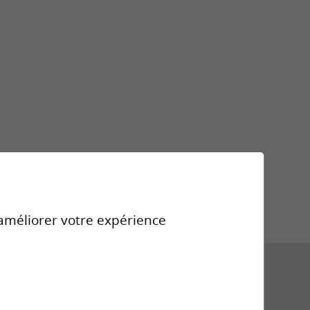
Violences
sexuelles
Formations
r améliorer votre expérience
Téléchargements
Liens