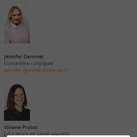
Jennifer Gemmet
Conseillère conjugale
jennifer.gemmet@sipe-vs.ch
Viviane
Probst
Educatrice en santé sexuelle