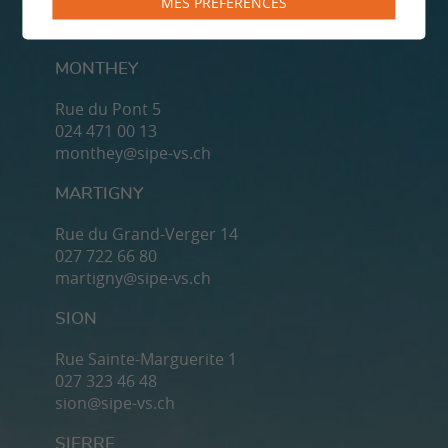
MES PRÉFÉRENCES
MONTHEY
Rue du Pont 5
024 471 00 13
monthey@sipe-vs.ch
MARTIGNY
Rue du Grand-Verger 14
027 722 66 80
martigny@sipe-vs.ch
SION
Rue Sainte-Marguerite 1
027 323 46 48
sion@sipe-vs.ch
SIERRE