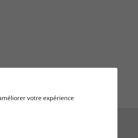
Violences
sexuelles
Formations
r améliorer votre expérience
ion=true
Téléchargements
Liens