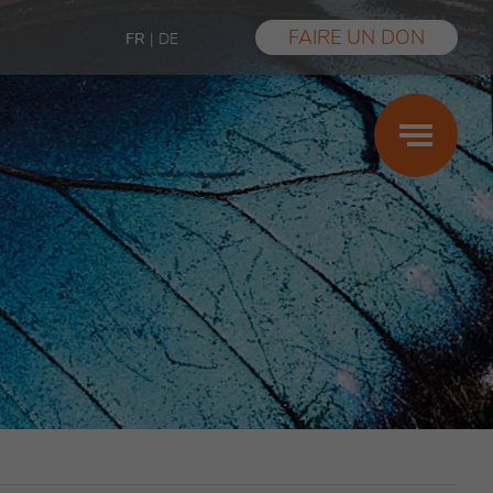
FAIRE UN DON
FR
|
DE
Grossesse
Maternité
Paternité
Prestations
Aide financière
Violences sexuelles
Témoignages
FAQ
Les conseils des centres SIPE