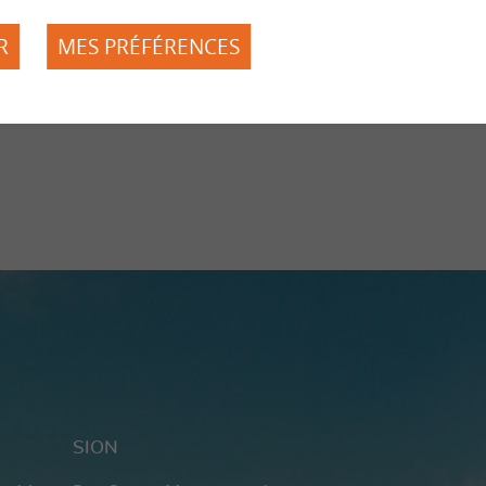
Mission
Bases légales
R
MES PRÉFÉRENCES
Actualités
Contact
Compétences
Dons
as
SION