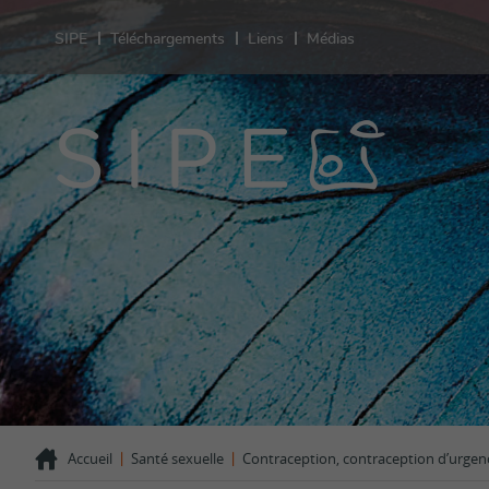
SIPE
Téléchargements
Liens
Médias
Sant
Prestation
Sexualité
Contracept
test de gr
Grossesse
Désir d'en
VIH/IST
Orientatio
LGBT+
Violences 
Comportem
Témoigna
|
|
Accueil
Santé sexuelle
Contraception, contraception d’urgenc
FAQ