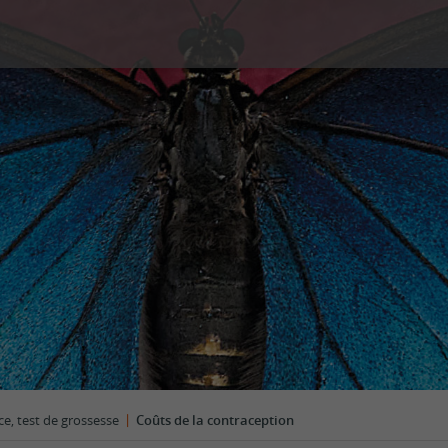
é sexuelle
Couple et Famille
s
Prestations
Types de consultation
ion, contraception d’urgence,
Violences sexuelles
ossesse
Tarifs
 imprévue
Témoignages
fant
FAQ
Lecture
n sexuelle et identité de genre
Les conseils des centres SIPE
sexuelles
ents sexuels interrogeants
ges
|
e, test de grossesse
Coûts de la contraception