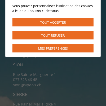
Vous pouvez personnaliser l'utilisation des cookies
MONTHEY
à l'aide du bouton ci-dessous.
Rue du Pont 5
024 471 00 13
TOUT ACCEPTER
monthey@sipe-vs.ch
TOUT REFUSER
MARTIGNY
Rue du Grand-Verger 14
MES PRÉFÉRENCES
027 722 66 80
martigny@sipe-vs.ch
SION
Rue Sainte-Marguerite 1
027 323 46 48
sion@sipe-vs.ch
SIERRE
Rue Rainer Maria Rilke 4