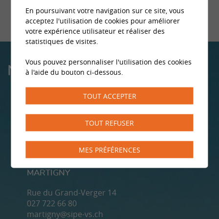
En poursuivant votre navigation sur ce site, vous
acceptez l'utilisation de cookies pour améliorer
votre expérience utilisateur et réaliser des
statistiques de visites.
Vous pouvez personnaliser l'utilisation des cookies
NOS CENTRES
à l'aide du bouton ci-dessous.
TOUT ACCEPTER
MONTHEY
TOUT REFUSER
Rue du Pont 5
024 471 00 13
MES PRÉFÉRENCES
monthey@sipe-vs.ch
MARTIGNY
Rue du Grand-Verger 14
027 722 66 80
martigny@sipe-vs.ch