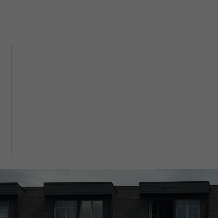
ls des centres SIPE
ation en
Antennes sida
é sexuelle
LGBTIQ
Antenne sida Valais romand
Aidshilfe Oberwallis
s
sexuelles
ents sexuels interrogeants
ges
ls des centres SIPE
res de
SIPE
ultation
La Fédération
Le personnel
Historique