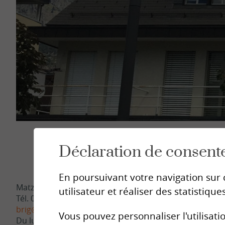
Sion
Sierre
Brig
Médi
Déclaration de consent
En poursuivant votre navigation sur c
Matzenweg 2, 3900 Brig
utilisateur et réaliser des statistiques
Tél. 027 923 93 13
brig@sipe-vs.ch
Vous pouvez personnaliser l'utilisati
Du lundi au vendredi de 14h à 18h