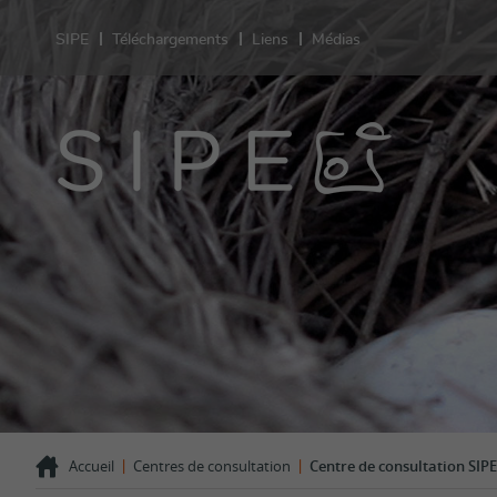
SIPE
Téléchargements
Liens
Médias
Sant
Prestation
Sexualité
Contracept
test de gr
Grossesse
Désir d'en
VIH/IST
Orientatio
LGBT+
Violences 
Comportem
Témoigna
|
|
Accueil
Centres de consultation
Centre de consultation SIPE
FAQ