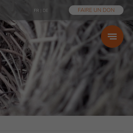
FAIRE UN DON
FR
|
DE
Grossesse
Maternité
Paternité
Prestations
Aide financière
Violences sexuelles
Témoignages
FAQ
Les conseils des centres SIPE