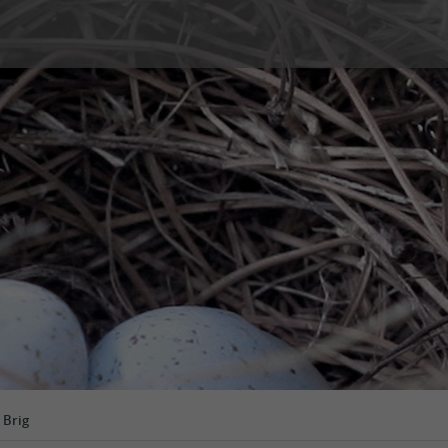
é sexuelle
Couple et Famille
s
Prestations
Types de consultation
ion, contraception d’urgence,
Violences sexuelles
ossesse
Tarifs
 imprévue
Témoignages
fant
FAQ
Lecture
n sexuelle et identité de genre
Les conseils des centres SIPE
sexuelles
ents sexuels interrogeants
ges
 Brig