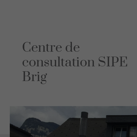
Les consei
Educ
sant
Mandat
Centre de
Prestation
Violences 
consultation SIPE
Comportem
Témoigna
Brig
FAQ
Lecture
Les consei
Cent
cons
Monthey
Martigny